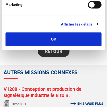
Frédéric FRAISSE — Synercom France Auvergne /
Marketing
Rhône-Alpes
04 72 75 98 39 - 06 22 66 52 69
ffraisse@synercom-france.fr
Afficher les détails
SYNERCOM AUVERGNE / RHÔNE-ALPES
OK
RETOUR
AUTRES MISSIONS CONNEXES
V1208 - Conception et production de
signalétique industrielle B to B.
cession
EN SAVOIR PLUS