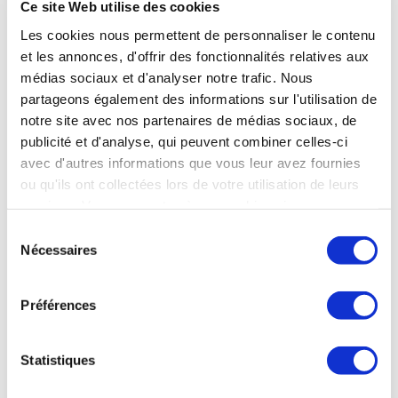
Ce site Web utilise des cookies
▪ Les dirigeants s’inscrivent dans un
accompagnement de long terme nécessaire à la
Les cookies nous permettent de personnaliser le contenu
réussite du projet
et les annonces, d'offrir des fonctionnalités relatives aux
médias sociaux et d'analyser notre trafic. Nous
POINTS CLÉS À RETENIR
partageons également des informations sur l'utilisation de
• Carrière en bordure de route, avec accès direct à
notre site avec nos partenaires de médias sociaux, de
la voie ferrée.
publicité et d'analyse, qui peuvent combiner celles-ci
• 24,6 M de tonnes de réserves foncières
avec d'autres informations que vous leur avez fournies
autorisées brutes (18,4 Mt nettes), avec 15,3 Mt
ou qu'ils ont collectées lors de votre utilisation de leurs
supplémentaires de réserves foncières non encore
services. Vous consentez à nos cookies si vous
autorisées à ce jour.
• Autorisation d’exploitation de 30 ans, dont 28
continuez à utiliser notre site Web.
Sélection
années restantes.
Nécessaires
du
• Gravillon de qualité supérieure (PSV 58).
consentement
Préférences
Statistiques
Votre interlocuteur :