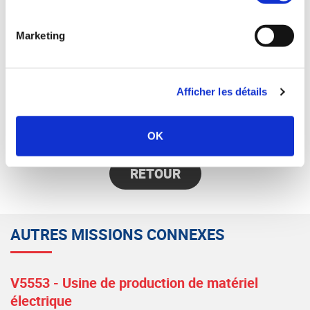
Votre interlocuteur :
Marketing
Damien GUILLARD — Synercom France Ouest
02 28 29 66 51 - 06 71 86 43 65
dguillard@synercom-france.fr
Afficher les détails
SYNERCOM OUEST
OK
RETOUR
AUTRES MISSIONS CONNEXES
V5553 - Usine de production de matériel
électrique