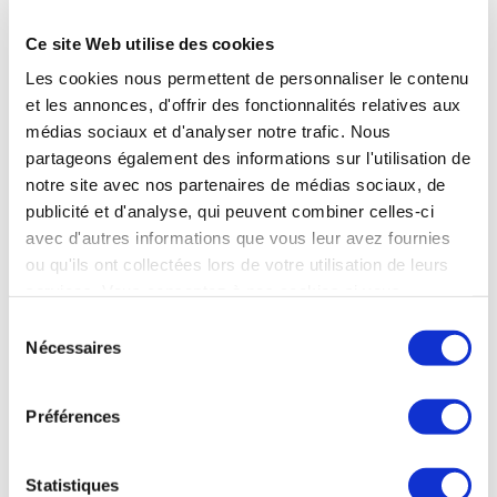
aménagé de 6.000 m² : 340 m² de bureaux dont
showroom et 1.700 m² d’ateliers. 40 places de
Ce site Web utilise des cookies
parking extensibles, emplacement de premier
Les cookies nous permettent de personnaliser le contenu
choix, loyer de marché.
et les annonces, d'offrir des fonctionnalités relatives aux
médias sociaux et d'analyser notre trafic. Nous
Prix :
partageons également des informations sur l'utilisation de
100% des titres sur proposition, immobilier en
notre site avec nos partenaires de médias sociaux, de
option. Apports : 800 K€ en fonds propres
publicité et d'analyse, qui peuvent combiner celles-ci
minimum.
avec d'autres informations que vous leur avez fournies
ou qu'ils ont collectées lors de votre utilisation de leurs
Données financières :
services. Vous consentez à nos cookies si vous
continuez à utiliser notre site Web.
CA moyen 3500 K€, REX normatif moyen 550 K€,
Sélection
Nécessaires
Trésorerie nette : 650 K€.
du
consentement
Effectif :
Préférences
30 personnes.
Statistiques