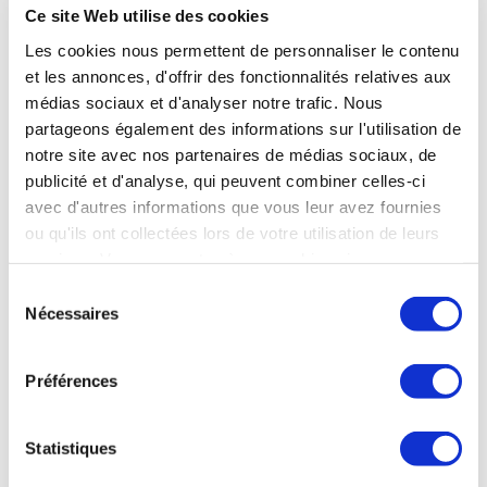
Ce site Web utilise des cookies
Prix :
Les cookies nous permettent de personnaliser le contenu
100 % des titres sur proposition. Apport : 400 K€
et les annonces, d'offrir des fonctionnalités relatives aux
en fonds propres minimum.
médias sociaux et d'analyser notre trafic. Nous
partageons également des informations sur l'utilisation de
Données financières :
notre site avec nos partenaires de médias sociaux, de
publicité et d'analyse, qui peuvent combiner celles-ci
2025 : CA moyen 4000 K€ •EBE normatif 300 K€
avec d'autres informations que vous leur avez fournies
•Trésorerie nette attendue au closing : à l’équilibre.
ou qu'ils ont collectées lors de votre utilisation de leurs
services. Vous consentez à nos cookies si vous
Effectif :
continuez à utiliser notre site Web.
Sélection
> 50 personnes, des équipes autonomes, fidèles,
Nécessaires
du
compétentes et impliquées.
consentement
Préférences
Votre interlocuteur :
Statistiques
Damien GUILLARD — Synercom France Ouest