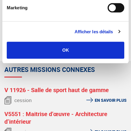
02 28 29 66 51 - 06 71 86 43 65
Marketing
dguillard@synercom-france.fr
SYNERCOM OUEST
Afficher les détails
RETOUR
OK
AUTRES MISSIONS CONNEXES
V 11926 - Salle de sport haut de gamme
cession
EN SAVOIR PLUS
V5551 : Maitrise d’œuvre - Architecture
d’intérieur