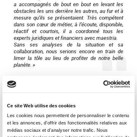
a accompagnés de bout en bout en levant les
obstacles les uns derrière les autres, au fur et à
mesure qu’ils se présentaient. Très compétent
dans son cœur de métier, à l’écoute, disponible,
réactif et courtois, il a coordonné tous les
experts juridiques et financiers avec maestria.
Sans ses analyses de la situation et sa
collaboration, nous serions encore en train de
limer la tôle au lieu de profiter de notre belle
planète. »
Référence
Ce site Web utilise des cookies
SYNERCOM FRANCE IDF conseille la cession de la
société MCM au groupe DOUMER
Les cookies nous permettent de personnaliser le contenu
et les annonces, d'offrir des fonctionnalités relatives aux
LIRE LA SUITE
médias sociaux et d'analyser notre trafic. Nous