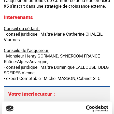
L’acquisition du fonds de Commerce de la société
AAD
95
s’inscrit dans une stratégie de croissance externe.
Intervenants
Conseil du cédant :
- conseil juridique : Maître Marie-Catherine CHALEIL,
Viarmes.
Conseils de l'acquéreur
:
- Monsieur Henry GORMAND, SYNERCOM FRANCE
Rhône-Alpes-Auvergne,
- conseil juridique : Maître Dominique LALEOUSE, BDLG
SOFIRES Vienne,
- expert Comptable : Michel MASSON, Cabinet SFC.
Votre interlocuteur :
Henri LORETTO — Synercom France Auvergne /
Rhône-Alpes