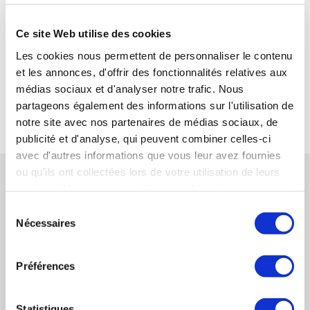
06 10 23 42 80
hloretto@synercom-france.fr
Ce site Web utilise des cookies
Les cookies nous permettent de personnaliser le contenu
SYNERCOM AUVERGNE / RHÔNE-ALPES
et les annonces, d'offrir des fonctionnalités relatives aux
médias sociaux et d'analyser notre trafic. Nous
partageons également des informations sur l'utilisation de
RETOUR
notre site avec nos partenaires de médias sociaux, de
publicité et d'analyse, qui peuvent combiner celles-ci
avec d'autres informations que vous leur avez fournies
RÉFÉRENCES CONNEXES
ou qu'ils ont collectées lors de votre utilisation de leurs
services. Vous consentez à nos cookies si vous
continuez à utiliser notre site Web.
Sélection
SYNERCOM FRANCE SUD EST organise la
Nécessaires
du
cession de la société COM’ON.
consentement
EN SAVOIR PLUS
Préférences
SYNERCOM FRANCE OUEST organise la
cession du groupe CBH à la SARL NIZAN
Statistiques