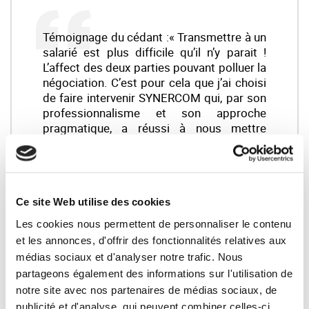
Témoignage du cédant :« Transmettre à un
salarié est plus difficile qu’il n’y parait !
L’affect des deux parties pouvant polluer la
négociation. C’est pour cela que j’ai choisi
de faire intervenir SYNERCOM qui, par son
professionnalisme et son approche
pragmatique, a réussi à nous mettre
d’accord...
Bruno DIDIER (PROMOFILTRES)
LIRE LA SUITE
Ce site Web utilise des cookies
Les cookies nous permettent de personnaliser le contenu
et les annonces, d'offrir des fonctionnalités relatives aux
médias sociaux et d'analyser notre trafic. Nous
Votre interlocuteur :
partageons également des informations sur l'utilisation de
notre site avec nos partenaires de médias sociaux, de
Bernard BESSON — Synercom France Ile de
France
publicité et d'analyse, qui peuvent combiner celles-ci