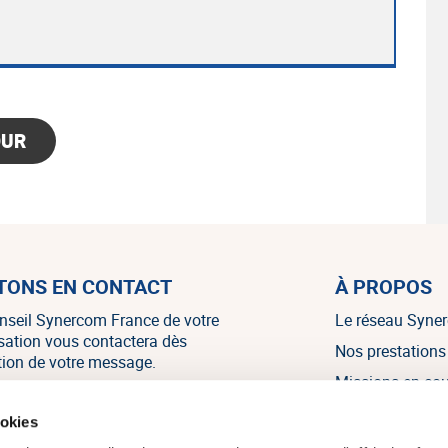
OUR
TONS EN CONTACT
À PROPOS
nseil Synercom France de votre
Le réseau Syne
isation vous contactera dès
Nos prestations
tion de votre message.
Missions en co
Nos références
NOUS CONTACTER
ookies
Nos témoignag