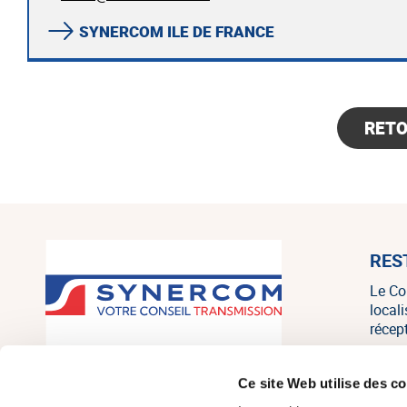
SYNERCOM ILE DE FRANCE
RET
RES
Le Co
local
récep
SYNERCOM France est un réseau
Ce site Web utilise des c
national de cabinets de conseil en