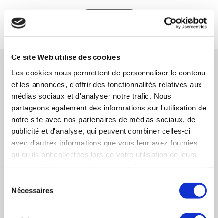
RETOUR
Ce site Web utilise des cookies
NOS ACTUALITÉS
Les cookies nous permettent de personnaliser le contenu
et les annonces, d'offrir des fonctionnalités relatives aux
Communiqué de presse cession DISTRIMAQ
médias sociaux et d'analyser notre trafic. Nous
partageons également des informations sur l'utilisation de
23/02/2026
EN SAVOIR PLUS
notre site avec nos partenaires de médias sociaux, de
publicité et d'analyse, qui peuvent combiner celles-ci
Communiqué de cession DIDASCALIES
avec d'autres informations que vous leur avez fournies
09/10/2025
EN SAVOIR PLUS
ou qu'ils ont collectées lors de votre utilisation de leurs
services. Vous consentez à nos cookies si vous
Communiqué de presse Cession Ets VERDUN
continuez à utiliser notre site Web.
Sélection
16/01/2025
EN SAVOIR PLUS
Nécessaires
du
consentement
DECIDEURS MAGAZINE - Classement Banque