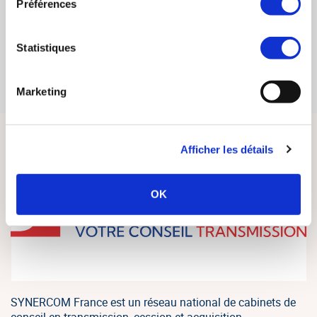
d'Affaires 2018.
Préférences
28/01/2019
EN SAVOIR PLUS
Statistiques
Évaluation : Les 10 principaux retraitements
04/07/2018
EN SAVOIR PLUS
Marketing
Afficher les détails
OK
SYNERCOM France est un réseau national de cabinets de
conseil en transmission, cession et acquisition