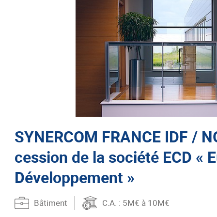
SYNERCOM FRANCE IDF / NO
cession de la société ECD « 
Développement »
Bâtiment
C.A.
: 5M€ à 10M€