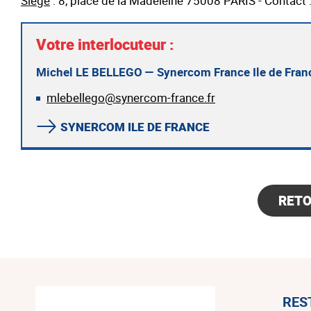
Siège
: 8, place de la Madeleine 75008 PARIS - Contact
Votre interlocuteur :
Michel LE BELLEGO — Synercom France Ile de Fran
mlebellego@synercom-france.fr
SYNERCOM ILE DE FRANCE
RET
RES