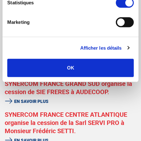
Statistiques
ses filiales à la société APPLICATIONS
RATIONNELLES ELECTRO MECANIQUE
(AREM).
Marketing
EN SAVOIR PLUS
SYNERCOM FRANCE IDF conseille la cession
Afficher les détails
de la société ORAY à M. Arnaud MOREAU
associé à NORMALU/BARRISOL
OK
EN SAVOIR PLUS
SYNERCOM FRANCE GRAND SUD organise la
cession de SIE FRERES à AUDECOOP.
EN SAVOIR PLUS
SYNERCOM FRANCE CENTRE ATLANTIQUE
organise la cession de la Sarl SERVI PRO à
Monsieur Frédéric SETTI.
EN SAVOIR PLUS