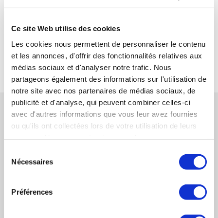
bbesson@synercom-france.fr
SYNERCOM ILE DE FRANCE
Ce site Web utilise des cookies
Les cookies nous permettent de personnaliser le contenu
et les annonces, d'offrir des fonctionnalités relatives aux
RETOUR
médias sociaux et d'analyser notre trafic. Nous
partageons également des informations sur l'utilisation de
notre site avec nos partenaires de médias sociaux, de
publicité et d'analyse, qui peuvent combiner celles-ci
RÉFÉRENCES CONNEXES
avec d'autres informations que vous leur avez fournies
ou qu'ils ont collectées lors de votre utilisation de leurs
services. Vous consentez à nos cookies si vous
Synercom France Auvergne Rhône-Alpes
continuez à utiliser notre site Web.
accompagne le rapprochement du Groupe RAE
Sélection
Nécessaires
du
et du Groupe Clover - Nord Coffrage
consentement
EN SAVOIR PLUS
Préférences
SYNERCOM FRANCE CENTRE-ATLANTIQUE
organise la cession de la société MTH et de