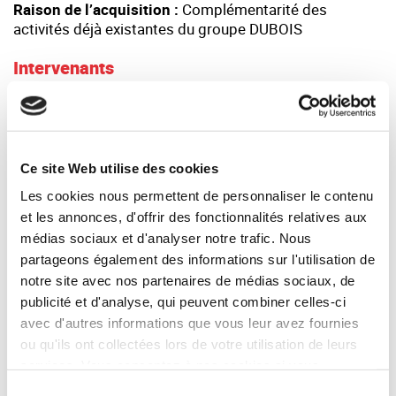
Raison de l’acquisition :
Complémentarité des
activités déjà existantes du groupe DUBOIS
Intervenants
CONSEILS CÉDANT
Juridique
: Fanny SACHEL - Cabinet SAMMAN (Paris)
M&A
: Bernard BESSON - Synercom France IDF (Paris)
Ce site Web utilise des cookies
Les cookies nous permettent de personnaliser le contenu
CONSEILS ACQUÉREUR
et les annonces, d'offrir des fonctionnalités relatives aux
Juridique
: Thierry GATTARD - Cabinet WALTER et
médias sociaux et d'analyser notre trafic. Nous
GARANCE (Tours)
partageons également des informations sur l'utilisation de
notre site avec nos partenaires de médias sociaux, de
publicité et d'analyse, qui peuvent combiner celles-ci
Témoignage
avec d'autres informations que vous leur avez fournies
ou qu'ils ont collectées lors de votre utilisation de leurs
services. Vous consentez à nos cookies si vous
"C’est la deuxième acquisition que le
continuez à utiliser notre site Web.
Sélection
Groupe familial DUBOIS réalise après avoir