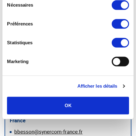
Nécessaires
été approché par Synercom. Une fois
du
encore, nous avons pu apprécier les
consentement
qualités de Bernard Besson qui, fort d’une
Préférences
grande expérience dans la direction des
sociétés puis dans ce métier de cession
des entreprises, facilit...
Statistiques
Guillaume d'OCAGNE (Groupe
DUBOIS)
Marketing
LIRE LA SUITE
Afficher les détails
Votre interlocuteur :
OK
Bernard BESSON — Synercom France Ile de
France
bbesson@synercom-france.fr