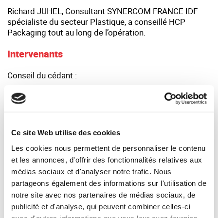
Richard JUHEL, Consultant SYNERCOM FRANCE IDF
spécialiste du secteur Plastique, a conseillé HCP
Packaging tout au long de l’opération.
Intervenants
Conseil du cédant :
SYNERCOM FRANCE IDF -
Contact
:
Richard JUHEL
-
Consultant associé
Siège :
Ce site Web utilise des cookies
8, place de la Madeleine | 75008 PARIS - Contact :
Bernard BESSON - Associé Gérant
Les cookies nous permettent de personnaliser le contenu
et les annonces, d'offrir des fonctionnalités relatives aux
médias sociaux et d'analyser notre trafic. Nous
Votre interlocuteur :
partageons également des informations sur l'utilisation de
notre site avec nos partenaires de médias sociaux, de
Richard JUHEL — Synercom France Ile de France
publicité et d'analyse, qui peuvent combiner celles-ci
rjuhel@synercom-france.fr
avec d'autres informations que vous leur avez fournies