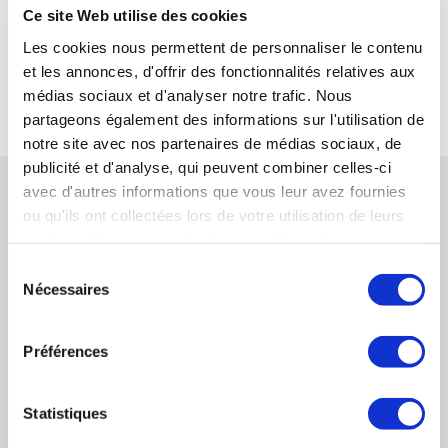
Ce site Web utilise des cookies
SYNERCOM CENTRE ATLANTIQUE
Les cookies nous permettent de personnaliser le contenu
et les annonces, d'offrir des fonctionnalités relatives aux
RETOUR
médias sociaux et d'analyser notre trafic. Nous
partageons également des informations sur l'utilisation de
notre site avec nos partenaires de médias sociaux, de
publicité et d'analyse, qui peuvent combiner celles-ci
RÉFÉRENCES CONNEXES
avec d'autres informations que vous leur avez fournies
ou qu'ils ont collectées lors de votre utilisation de leurs
services. Vous consentez à nos cookies si vous
SYNERCOM CENTRE ATLANTIQUE organise la
continuez à utiliser notre site Web.
Sélection
cession de la société BLANCHARD
Nécessaires
du
MOTOCULTURE.
consentement
EN SAVOIR PLUS
Préférences
SYNERCOM FRANCE IDF conseille la cession
de la société BESB à la société ALBEDO
Statistiques
EN SAVOIR PLUS