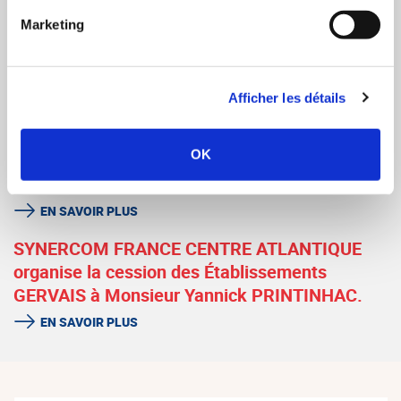
SYNERCOM FRANCE OUEST organise la
Marketing
cession d’ATLANTIC LOGISTIQUE à la SAS
IRIS.
Afficher les détails
EN SAVOIR PLUS
SYNERCOM FRANCE GRAND SUD organise la
OK
cession de la filiale parisienne du cabinet
toulousain ECGE à Monsieur Olivier LEMOUES.
EN SAVOIR PLUS
SYNERCOM FRANCE CENTRE ATLANTIQUE
organise la cession des Établissements
GERVAIS à Monsieur Yannick PRINTINHAC.
EN SAVOIR PLUS