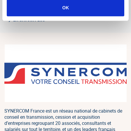
organise la cession de la société INFRACO à la
OK
société INFRACONCEPT.
EN SAVOIR PLUS
SYNERCOM France est un réseau national de cabinets de
conseil en transmission, cession et acquisition
d’entreprises regroupant 20 associés, consultants et
salariés sur tout le territoire, et un des leaders français