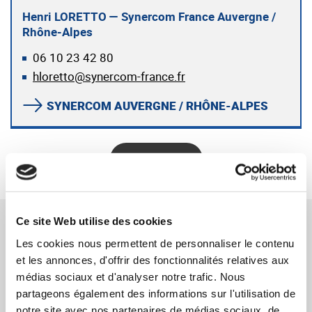
Henri LORETTO — Synercom France Auvergne /
Rhône-Alpes
06 10 23 42 80
hloretto@synercom-france.fr
SYNERCOM AUVERGNE / RHÔNE-ALPES
RETOUR
RÉFÉRENCES CONNEXES
Ce site Web utilise des cookies
Les cookies nous permettent de personnaliser le contenu
et les annonces, d'offrir des fonctionnalités relatives aux
SYNERCOM FRANCE IDF conseille la cession
médias sociaux et d'analyser notre trafic. Nous
des sociétés AMBRESIS ET PASQUINI à M.
partageons également des informations sur l'utilisation de
Yannick GIGANT
notre site avec nos partenaires de médias sociaux, de