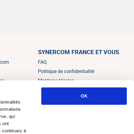
SYNERCOM FRANCE ET VOUS
rcom
FAQ
Politique de confidentialité
urs
Mentions légales
OK
es
ionnalités
formations
yse, qui
s ont
s continuez à