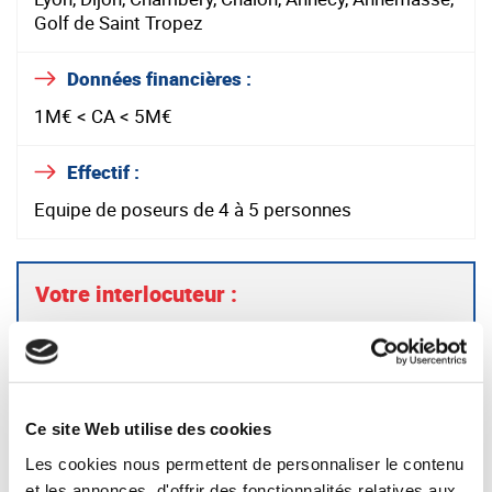
Golf de Saint Tropez
Données financières :
1M€ < CA < 5M€
Effectif :
Equipe de poseurs de 4 à 5 personnes
Votre interlocuteur :
Henri LORETTO — Synercom France Auvergne /
Rhône-Alpes
06 10 23 42 80
hloretto@synercom-france.fr
Ce site Web utilise des cookies
Les cookies nous permettent de personnaliser le contenu
SYNERCOM AUVERGNE / RHÔNE-ALPES
et les annonces, d'offrir des fonctionnalités relatives aux