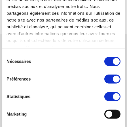
médias sociaux et d'analyser notre trafic. Nous
partageons également des informations sur l'utilisation de
RETOUR
notre site avec nos partenaires de médias sociaux, de
publicité et d'analyse, qui peuvent combiner celles-ci
avec d'autres informations que vous leur avez fournies
ou qu'ils ont collectées lors de votre utilisation de leurs
AUTRES MISSIONS CONNEXES
services. Vous consentez à nos cookies si vous
continuez à utiliser notre site Web.
Sélection
IAS 11782 - Maintenance multitechnique des
Nécessaires
du
bâtiments (chauffage, ventilation, électricité et
consentement
climatisation)
Préférences
acquisition
EN SAVOIR PLUS
Statistiques
IAS 11804 - Nettoyage hôtelier, batiments
tertiaires et logistique
Marketing
acquisition
EN SAVOIR PLUS