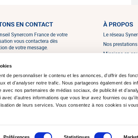
TONS EN CONTACT
À PROPOS
nseil Synercom France de votre
Le réseau Syne
isation vous contactera dès
Nos prestations
tion de votre message.
Missions en co
Nos références
NOUS CONTACTER
ookies
Nos témoignag
t de personnaliser le contenu et les annonces, d'offrir des fonct
Nos actualités
ux et d'analyser notre trafic. Nous partageons également des in
site avec nos partenaires de médias sociaux, de publicité et d'anal
 avec d'autres informations que vous leur avez fournies ou qu'il
tilisation de leurs services. Vous consentez à nos cookies si vou
om France 2026. Tous droits réservés.
Réalisation du site : Agenc
Préférences
Statistiques
Market