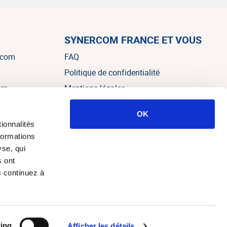
SYNERCOM FRANCE ET VOUS
rcom
FAQ
Politique de confidentialité
urs
Mentions légales
OK
es
ionnalités
formations
yse, qui
s ont
s continuez à
e web Alteo Paris
ing
Afficher les détails