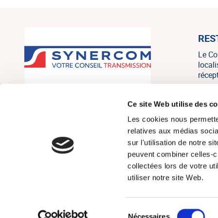
RES
Le Co
local
récep
SYNERCOM France est un réseau
Ce site Web utilise des c
national de cabinets de conseil en
Les cookies nous permetten
transmission, cession et acquisition
d’entreprises regroupant 20
relatives aux médias socia
associés, consultants et salariés sur
sur l'utilisation de notre 
tout le territoire, et un des leaders
peuvent combiner celles-ci
français indépendants sur le marché
collectées lors de votre u
de la PME/PMI.
utiliser notre site Web.
Sélection
© Réseau Synerc
Nécessaires