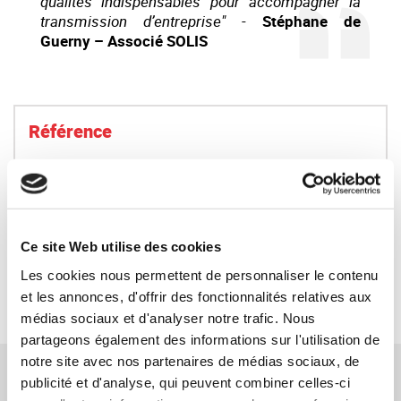
qualités indispensables pour accompagner la
transmission d’entreprise"
-
Stéphane de
Guerny – Associé SOLIS
Référence
SYNERCOM OUEST accompagne le cabinet
ACCIOR dans l’acquisition du Cabinet SOLIS.
LIRE LA SUITE
Ce site Web utilise des cookies
Les cookies nous permettent de personnaliser le contenu
RETOUR
et les annonces, d'offrir des fonctionnalités relatives aux
médias sociaux et d'analyser notre trafic. Nous
partageons également des informations sur l'utilisation de
notre site avec nos partenaires de médias sociaux, de
TÉMOIGNAGES CONNEXES
publicité et d'analyse, qui peuvent combiner celles-ci