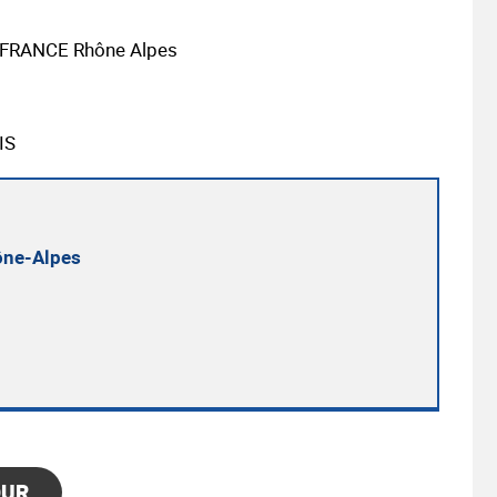
M FRANCE Rhône Alpes
IS
ône-Alpes
OUR