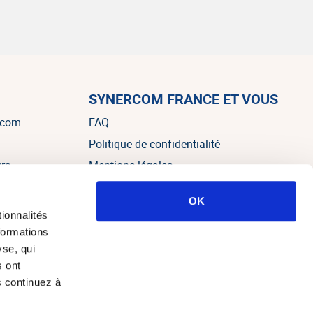
SYNERCOM FRANCE ET VOUS
rcom
FAQ
Politique de confidentialité
urs
Mentions légales
OK
es
ionnalités
formations
yse, qui
s ont
s continuez à