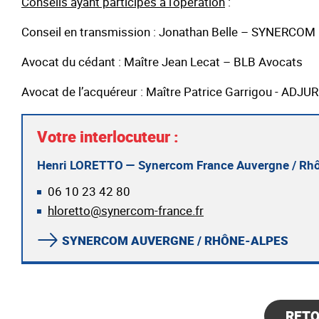
Conseils ayant participés à l’opération
:
Conseil en transmission : Jonathan Belle – SYNERCO
Avocat du cédant : Maître Jean Lecat – BLB Avocats
Avocat de l’acquéreur : Maître Patrice Garrigou - ADJUR
Votre interlocuteur :
Henri LORETTO — Synercom France Auvergne / Rh
06 10 23 42 80
hloretto@synercom-france.fr
SYNERCOM AUVERGNE / RHÔNE-ALPES
RET