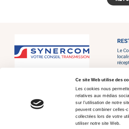
RES
Le Co
local
récep
SYNERCOM France est un réseau
Ce site Web utilise des c
national de cabinets de conseil en
Les cookies nous permetten
transmission, cession et acquisition
d’entreprises regroupant 20
relatives aux médias socia
associés, consultants et salariés sur
sur l'utilisation de notre 
tout le territoire, et un des leaders
peuvent combiner celles-ci
français indépendants sur le marché
collectées lors de votre u
de la PME/PMI.
utiliser notre site Web.