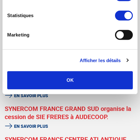
SYNERCOM FRANCE SUD EST organise la
Statistiques
cession de la société COM’ON.
EN SAVOIR PLUS
Marketing
Synercom France Auvergne Rhône Alpes
conseille la reprise en MBO de l'Agence 22
Afficher les détails
EN SAVOIR PLUS
Synercom France Auvergne Rhône-Alpes
OK
conseille la cession de Day On Mars
EN SAVOIR PLUS
SYNERCOM FRANCE GRAND SUD organise la
cession de SIE FRERES à AUDECOOP.
EN SAVOIR PLUS
SYNERCOM FRANCE CENTRE ATLANTIQUE