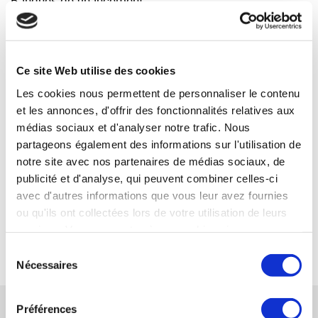
Banques de financement :
- CIC Troyes
- Crédit Mutuel Troyes
- bpifrance Champagne Ardenne
Ce site Web utilise des cookies
Votre interlocuteur :
Les cookies nous permettent de personnaliser le contenu
et les annonces, d'offrir des fonctionnalités relatives aux
Bernard BESSON — Synercom France Ile de
médias sociaux et d'analyser notre trafic. Nous
France
partageons également des informations sur l'utilisation de
bbesson@synercom-france.fr
notre site avec nos partenaires de médias sociaux, de
publicité et d'analyse, qui peuvent combiner celles-ci
SYNERCOM ILE DE FRANCE
avec d'autres informations que vous leur avez fournies
ou qu'ils ont collectées lors de votre utilisation de leurs
services. Vous consentez à nos cookies si vous
RETOUR
continuez à utiliser notre site Web.
Sélection
Nécessaires
du
consentement
RÉFÉRENCES CONNEXES
Préférences