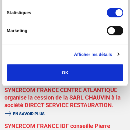
Monsieur Hicmat EL ACHKAR.
Statistiques
EN SAVOIR PLUS
SYNERCOM FRANCE GRAND SUD conseille la
Marketing
reprise de la SA DUBOS au GROUPE
CASTILLON.
EN SAVOIR PLUS
Afficher les détails
SYNERCOM FRANCE IDF / NORMANDIE
conseille la cession de la société TECNOREST
OK
EN SAVOIR PLUS
SYNERCOM FRANCE CENTRE ATLANTIQUE
organise la cession de la SARL CHAUVIN à la
société DIRECT SERVICE RESTAURATION.
EN SAVOIR PLUS
SYNERCOM FRANCE IDF conseille Pierre