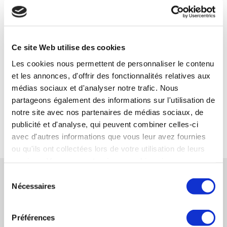
Votre interlocuteur :
Jean-Pierre VERGNAULT — Synercom France
Centre Atlantique
Ce site Web utilise des cookies
05 49 49 45 70
Les cookies nous permettent de personnaliser le contenu
jpvergnault@synercom-france.fr
et les annonces, d'offrir des fonctionnalités relatives aux
médias sociaux et d'analyser notre trafic. Nous
SYNERCOM CENTRE ATLANTIQUE
partageons également des informations sur l'utilisation de
notre site avec nos partenaires de médias sociaux, de
publicité et d'analyse, qui peuvent combiner celles-ci
RETOUR
avec d'autres informations que vous leur avez fournies
ou qu'ils ont collectées lors de votre utilisation de leurs
services. Vous consentez à nos cookies si vous
RÉFÉRENCES CONNEXES
continuez à utiliser notre site Web.
Sélection
Nécessaires
du
consentement
SYNERCOM FRANCE CENTRE-ATLANTIQUE
Préférences
conseille la cession du Groupe MARTIN à