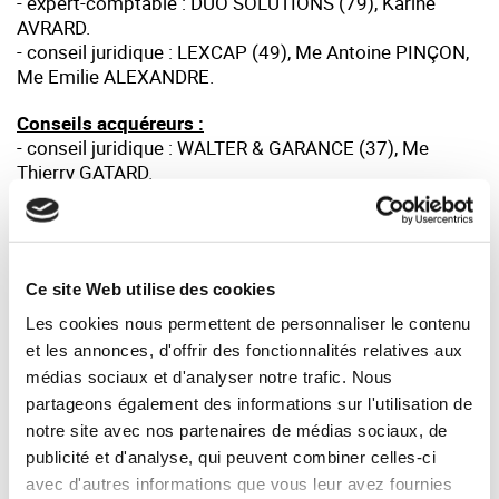
- expert-comptable : DUO SOLUTIONS (79), Karine
AVRARD.
- conseil juridique : LEXCAP (49), Me Antoine PINÇON,
Me Emilie ALEXANDRE.
Conseils acquéreurs :
- conseil juridique : WALTER & GARANCE (37), Me
Thierry GATARD.
- expert-comptable : RMA (37), Dac-Qui NGUYEN.
Une opération conduite par SYNERCOM FRANCE
CENTRE ATLANTIQUE
Ce site Web utilise des cookies
Associé en charge de la mission de cession :
Jean-
Pierre VERGNAULT
Les cookies nous permettent de personnaliser le contenu
et les annonces, d'offrir des fonctionnalités relatives aux
médias sociaux et d'analyser notre trafic. Nous
partageons également des informations sur l'utilisation de
Votre interlocuteur :
notre site avec nos partenaires de médias sociaux, de
Jean-Pierre VERGNAULT — Synercom France
publicité et d'analyse, qui peuvent combiner celles-ci
Centre Atlantique
avec d'autres informations que vous leur avez fournies