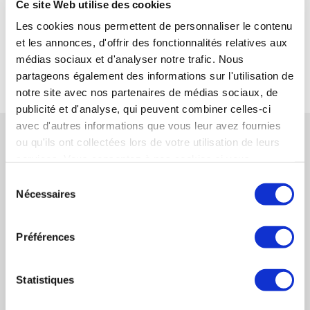
Ce site Web utilise des cookies
SYNERCOM CENTRE ATLANTIQUE
Les cookies nous permettent de personnaliser le contenu
et les annonces, d'offrir des fonctionnalités relatives aux
médias sociaux et d'analyser notre trafic. Nous
RETOUR
partageons également des informations sur l'utilisation de
notre site avec nos partenaires de médias sociaux, de
publicité et d'analyse, qui peuvent combiner celles-ci
avec d'autres informations que vous leur avez fournies
RÉFÉRENCES CONNEXES
ou qu'ils ont collectées lors de votre utilisation de leurs
services. Vous consentez à nos cookies si vous
continuez à utiliser notre site Web.
SYNERCOM OUEST conseille la cession de la
Sélection
Nécessaires
société SERIG / COLIBRI 85
du
consentement
EN SAVOIR PLUS
Préférences
SYNERCOM FRANCE accompagne la société
OLIVES&CO dans l'acquisition de la société
Statistiques
OLIVES ARNAUD.
EN SAVOIR PLUS