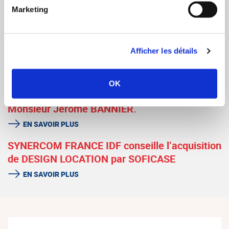
Marketing
Synercom France Auvergne Rhône-Alpes
conseille la cession de Day On Mars
EN SAVOIR PLUS
Afficher les détails
SYNERCOM FRANCE CENTRE-ATLANTIQUE
organise la cession de la société INGENIERIE
OK
GENERALE CONSTRUCTION ETUDES à
Monsieur Jérôme BANNIER.
EN SAVOIR PLUS
SYNERCOM FRANCE IDF conseille l’acquisition
de DESIGN LOCATION par SOFICASE
EN SAVOIR PLUS