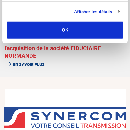
NORMANDIE conseille la reprise de la société
BUFFARD
Afficher les détails
EN SAVOIR PLUS
OK
SYNERCOM FRANCE ILE DE FRANCE conseille
la société CHRISTAL EXPERTISE pour
l'acquisition de la société FIDUCIAIRE
NORMANDE
EN SAVOIR PLUS