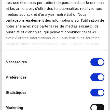
Prix :
Les cookies nous permettent de personnaliser le contenu
et les annonces, d'offrir des fonctionnalités relatives aux
Cession de 100% des titres de la société + cession
médias sociaux et d'analyser notre trafic. Nous
souhaitée de l’immobilier.
partageons également des informations sur l'utilisation de
notre site avec nos partenaires de médias sociaux, de
Données financières :
publicité et d'analyse, qui peuvent combiner celles-ci
CA 2025 : # 2,6 M€
avec d'autres informations que vous leur avez fournies
ou qu'ils ont collectées lors de votre utilisation de leurs
Effectif :
services. Vous consentez à nos cookies si vous
continuez à utiliser notre site Web.
14 collaborateurs. Equipe expérimentée.
Sélection
Nécessaires
du
consentement
Votre interlocuteur :
Préférences
Franck LAROUDIE — Synercom France Auvergne /
Rhône-Alpes
Statistiques
06 45 89 66 72
flaroudie@synercom-france.fr
Marketing