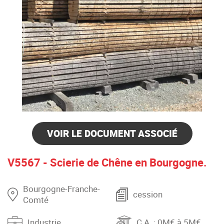
VOIR LE DOCUMENT ASSOCIÉ
V5567 - Scierie de Chêne en Bourgogne.
Bourgogne-Franche-
cession
Comté
Industrie
C.A.
: 0M€ à 5M€