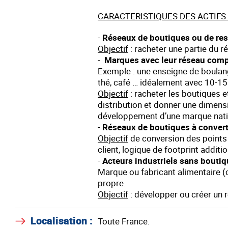
CARACTERISTIQUES DES ACTIFS
-
Réseaux de boutiques ou de res
Objectif
: racheter une partie du ré
-
Marques avec leur réseau compl
Exemple : une enseigne de boulanger
thé, café … idéalement avec 10-1
Objectif
: racheter les boutiques et
distribution et donner une dimensi
développement d’une marque nati
-
Réseaux de boutiques à converti
Objectif
de conversion des points 
client, logique de footprint addit
-
Acteurs industriels sans boutiq
Marque ou fabricant alimentaire (c
propre.
Objectif
: développer ou créer un 
Localisation :
Toute France.