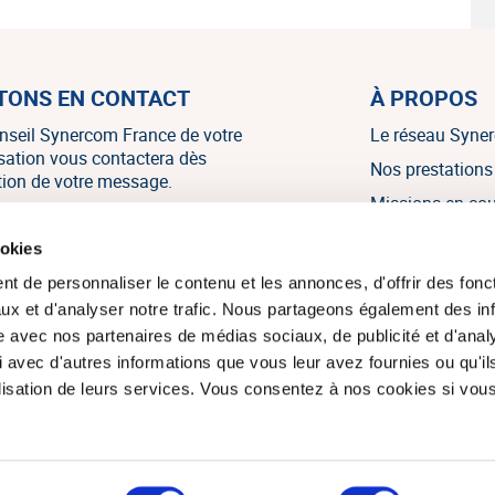
TONS EN CONTACT
À PROPOS
nseil Synercom France de votre
Le réseau Syne
isation vous contactera dès
Nos prestations
tion de votre message.
Missions en co
Nos références
NOUS CONTACTER
ookies
Nos témoignag
t de personnaliser le contenu et les annonces, d'offrir des fonct
Nos actualités
ux et d'analyser notre trafic. Nous partageons également des in
site avec nos partenaires de médias sociaux, de publicité et d'anal
 avec d'autres informations que vous leur avez fournies ou qu'il
tilisation de leurs services. Vous consentez à nos cookies si vou
om France 2026. Tous droits réservés.
Réalisation du site : Agenc