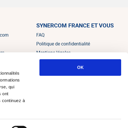
SYNERCOM FRANCE ET VOUS
rcom
FAQ
Politique de confidentialité
urs
Mentions légales
OK
es
ionnalités
formations
yse, qui
s ont
s continuez à
e web Alteo Paris