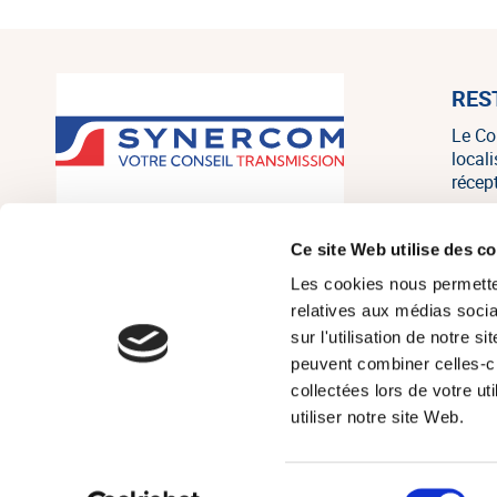
RES
Le Co
local
récep
SYNERCOM France est un réseau
Ce site Web utilise des c
national de cabinets de conseil en
Les cookies nous permetten
transmission, cession et acquisition
d’entreprises regroupant 20
relatives aux médias socia
associés, consultants et salariés sur
sur l'utilisation de notre 
tout le territoire, et un des leaders
peuvent combiner celles-ci
français indépendants sur le marché
collectées lors de votre u
de la PME/PMI.
utiliser notre site Web.
Sélection
© Réseau Synerc