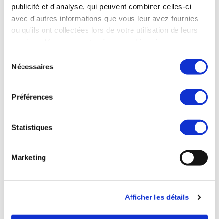
spécialisé.
publicité et d'analyse, qui peuvent combiner celles-ci
avec d'autres informations que vous leur avez fournies
ou qu'ils ont collectées lors de votre utilisation de leurs
Grand Est
services. Vous consentez à nos cookies si vous
C.A.
:
0M€ à 5M€
continuez à utiliser notre site Web.
Sélection
Nécessaires
du
EN SAVOIR PLUS
consentement
Préférences
Statistiques
Marketing
V3129 - Fabricant et distributeur de
matériel électrique industriel.
Afficher les détails