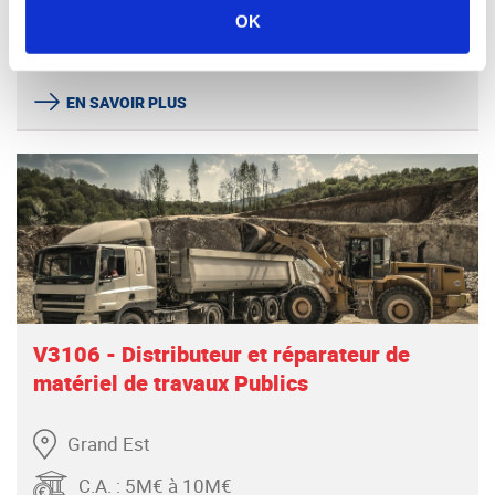
Grand Est
OK
C.A.
:
5M€ à 10M€
EN SAVOIR PLUS
V3106 - Distributeur et réparateur de
matériel de travaux Publics
Grand Est
C.A.
:
5M€ à 10M€