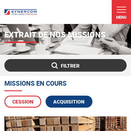
MENU
EXTRAIT DE NOS MISSIONS
FILTRER
Mot(s) clé(s)
MISSIONS EN COURS
Secteur d'activité
CESSION
ACQUISITION
Chiffre d'affaires