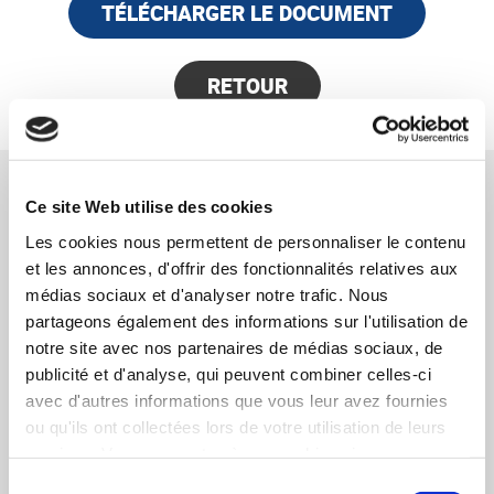
TÉLÉCHARGER LE DOCUMENT
RETOUR
NOS ACTUALITÉS
Ce site Web utilise des cookies
Les cookies nous permettent de personnaliser le contenu
Cession d’entreprise dans le secteur 3D :
et les annonces, d'offrir des fonctionnalités relatives aux
Christophe Berthier interviewé dans Viva
médias sociaux et d'analyser notre trafic. Nous
Protect Magazine
partageons également des informations sur l'utilisation de
notre site avec nos partenaires de médias sociaux, de
28/07/2025
EN SAVOIR PLUS
publicité et d'analyse, qui peuvent combiner celles-ci
MEILLEURS VOEUX POUR 2025 !
avec d'autres informations que vous leur avez fournies
ou qu'ils ont collectées lors de votre utilisation de leurs
20/01/2025
EN SAVOIR PLUS
services. Vous consentez à nos cookies si vous
Combien vaut mon entreprise ? Participation
continuez à utiliser notre site Web.
Sélection